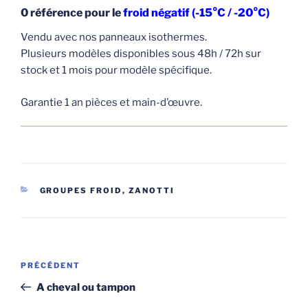
0 référence pour le
froid négatif (-15°C / -20°C)
Vendu avec nos panneaux isothermes.
Plusieurs modèles disponibles sous 48h / 72h sur
stock et 1 mois pour modèle spécifique.
Garantie 1 an pièces et main-d’œuvre.
CATÉGORIES
GROUPES FROID
,
ZANOTTI
Navigation
Article
PRÉCÉDENT
de
précédent
A cheval ou tampon
l’article