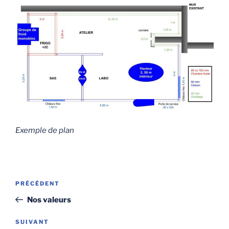
Exemple de plan
Navigation
Article
PRÉCÉDENT
de
précédent
Nos valeurs
l’article
Article
SUIVANT