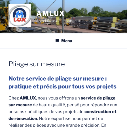
Aller
au
AMLUX
contenu
Spécialiste des panneaux isolants
principal
Menu
Pliage sur mesure
Notre service de pliage sur mesure :
pratique et précis pour tous vos projets
Chez
AMLUX
, nous vous offrons un
service de pliage
sur mesure
de haute qualité, pensé pour répondre aux
besoins spécifiques de vos projets de
construction et
de rénovation
. Notre expertise nous permet de
réaliser des pièces avec une grande précision. En