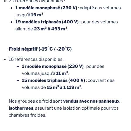
20 références disponibles :
1 modèle monophasé (230 V)
: adapté aux volumes
jusqu’à
19 m³
.
19 modèles triphasés (400 V)
: pour des volumes
allant de
23 m³ à 493 m³
.
Froid négatif (-15°C / -20°C)
16 références disponibles :
1 modèle monophasé (230 V)
: pour des
volumes jusqu’à
11 m³
.
15 modèles triphasés (400 V)
: couvrant des
volumes de
15 m³ à 1 119 m³
.
Nos groupes de froid sont
vendus avec nos panneaux
isothermes
, assurant une isolation optimale pour vos
chambres froides.