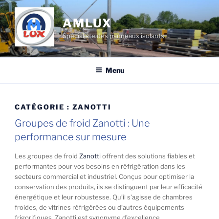
Aller
au
AMLUX
contenu
Spécialiste des panneaux isolants
principal
Menu
CATÉGORIE :
ZANOTTI
Groupes de froid Zanotti : Une
performance sur mesure
Les groupes de froid
Zanotti
offrent des solutions fiables et
performantes pour vos besoins en réfrigération dans les
secteurs commercial et industriel. Conçus pour optimiser la
conservation des produits, ils se distinguent par leur efficacité
énergétique et leur robustesse. Qu’il s’agisse de chambres
froides, de vitrines réfrigérées ou d’autres équipements
frigorifiques, Zanotti est synonyme d’excellence.