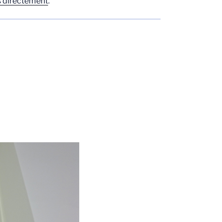
 directement
.