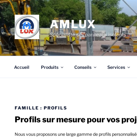
Aller
au
contenu
AMLUX
principal
Spécialiste des panneaux isolants
Accueil
Produits
Conseils
Services
FAMILLE :
PROFILS
Profils sur mesure pour vos pro
Nous vous proposons une large gamme de profils personnalisés 