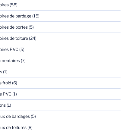
oires
(58)
ires de bardage
(15)
ires de portes
(5)
ires de toiture
(24)
oires PVC
(5)
imentaires
(7)
s
(1)
 froid
(6)
es PVC
(1)
ons
(1)
ux de bardages
(5)
x de toitures
(8)