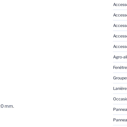
Access
Accesso
Accesso
Accesso
Access
Agro-al
Fenêtre
Groupes
Lanièr
Occasi
20 mm.
Pannea
Panneau