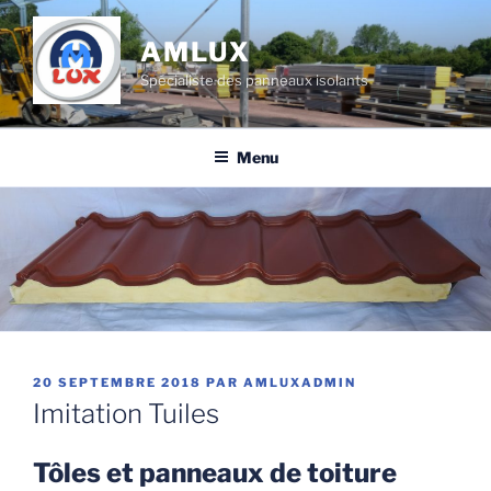
Aller
au
AMLUX
contenu
Spécialiste des panneaux isolants
principal
Menu
PUBLIÉ
20 SEPTEMBRE 2018
PAR
AMLUXADMIN
LE
Imitation Tuiles
Tôles et panneaux de toiture