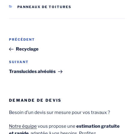
CATÉGORIES
PANNEAUX DE TOITURES
Navigation
Article
PRÉCÉDENT
de
précédent
Recyclage
l’article
Article
SUIVANT
suivant
Translucides alvéolés
DEMANDE DE DEVIS
Besoin d’un devis sur mesure pour vos travaux ?
Notre équipe
vous propose une
estimation gratuite
et rapide
, adaptée à vos besoins. Profitez