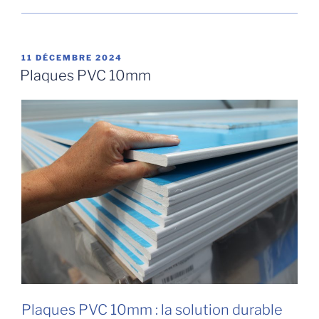
PUBLIÉ
11 DÉCEMBRE 2024
LE
Plaques PVC 10mm
Plaques PVC 10mm : la solution durable