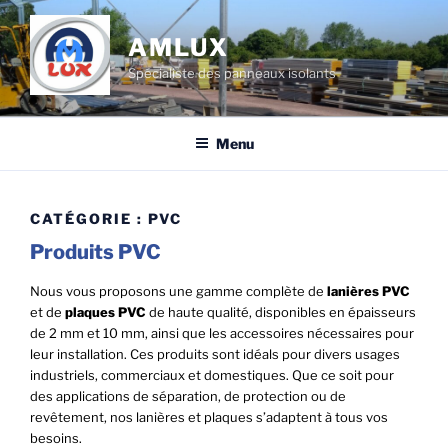
Aller
au
AMLUX
contenu
Spécialiste des panneaux isolants
principal
Menu
CATÉGORIE :
PVC
Produits PVC
Nous vous proposons une gamme complète de
lanières PVC
et de
plaques PVC
de haute qualité, disponibles en épaisseurs
de 2 mm et 10 mm, ainsi que les accessoires nécessaires pour
leur installation. Ces produits sont idéals pour divers usages
industriels, commerciaux et domestiques. Que ce soit pour
des applications de séparation, de protection ou de
revêtement, nos lanières et plaques s’adaptent à tous vos
besoins.