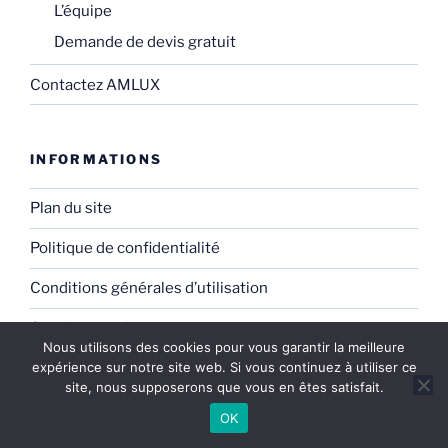
L’équipe
Demande de devis gratuit
Contactez AMLUX
INFORMATIONS
Plan du site
Politique de confidentialité
Conditions générales d’utilisation
Conditions générales de vente
Nous utilisons des cookies pour vous garantir la meilleure
expérience sur notre site web. Si vous continuez à utiliser ce
Mentions légales
site, nous supposerons que vous en êtes satisfait.
FAQ
OK